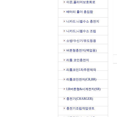
이온,폴리머보호회로
배터리 홀더 총집합
니카드.니켈수소 충전지
니카드,니켈수소 조립
소방/수신기/유도등용
버튼형충전지(백업용)
리튬 코인충전지
리튬코인1차주문제작
리튬코인전지(CR,BR)
LR버튼형&시계전지(SR)
충전기(CHARGER)
충전기조립작업셋트