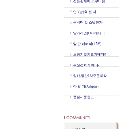
전동휠체어,스쿠터용
연, (납)축 전 지
콘넥터 및 스냅단자
알카라인(LR) 배터리
망 간 배터리(1.5V)
보청기및의료기배터리
무선전화기 배터리
알카,망간1차주문제작
아 답 터(Adapter)
품절제품창고