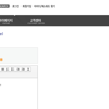
ap]
허용