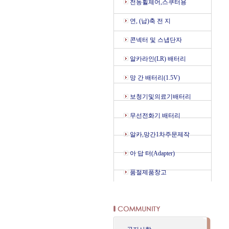
전동휠체어,스쿠터용
연, (납)축 전 지
콘넥터 및 스냅단자
알카라인(LR) 배터리
망 간 배터리(1.5V)
보청기및의료기배터리
무선전화기 배터리
알카,망간1차주문제작
아 답 터(Adapter)
품절제품창고