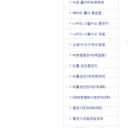
이온,폴리머보호회로
배터리 홀더 총집합
니카드.니켈수소 충전지
니카드,니켈수소 조립
소방/수신기/유도등용
버튼형충전지(백업용)
리튬 코인충전지
리튬코인1차주문제작
리튬코인전지(CR,BR)
LR버튼형&시계전지(SR)
충전기(CHARGER)
충전기조립작업셋트