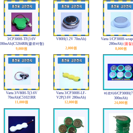
3/CP300H-TF(3.6V
V80H(1.2V 70mAh)
Varta 1/CP300H-wrap
280mAh)C5264RR(클로바형)
280mAh)
(품절)
2,000원
9,000원
8,000원
Varta 3/V80H-T(3.6V
Varta 3/CP300H-LF-
바르타6/CP300H(7
70mAh)C51021RR
V2P(3.6V 280mAh)
300mAh)
11,000원
12,000원
24,000원