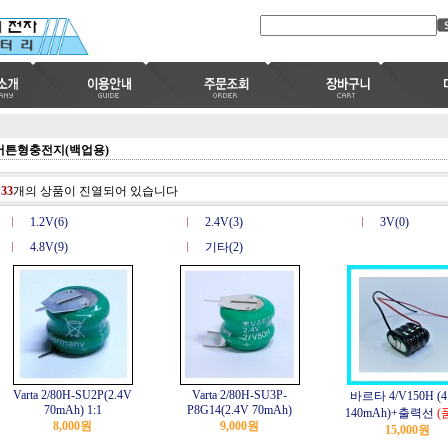
버튼형충전지(백업용)
총
33
개의 상품이 진열되어 있습니다
1.2V(6)
2.4V(3)
3V(0)
4.8V(9)
기타(2)
Varta 2/80H-SU2P(2.4V
Varta 2/80H-SU3P-
바르타 4/V150H (4
70mAh) 1:1
P8G14(2.4V 70mAh)
140mAh)+출력선
(
8,000원
9,000원
15,000원