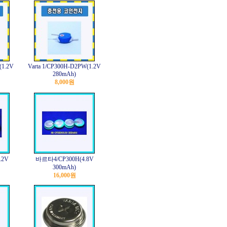
(1.2V
Varta 1/CP300H-D2PW(1.2V
280mAh)
8,000원
.2V
바르타4/CP300H(4.8V
300mAh)
16,000원