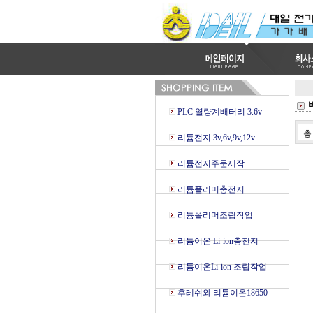
PLC 열량계배터리 3.6v
리튬전지 3v,6v,9v,12v
리튬전지주문제작
리튬폴리머충전지
리튬폴리머조립작업
리튬이온 Li-ion충전지
리튬이온Li-ion 조립작업
후레쉬와 리튬이온18650