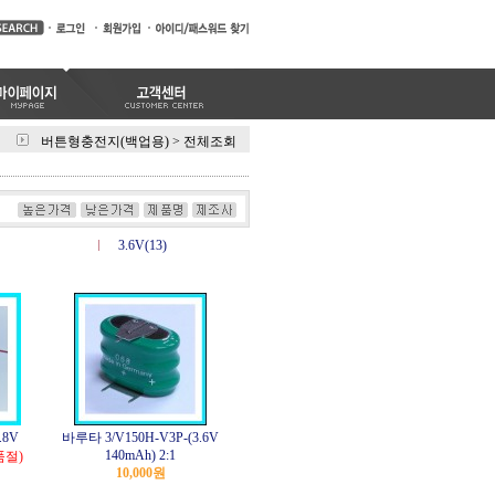
버튼형충전지(백업용)
>
전체조회
3.6V(13)
.8V
바루타 3/V150H-V3P-(3.6V
140mAh) 2:1
품절)
10,000원