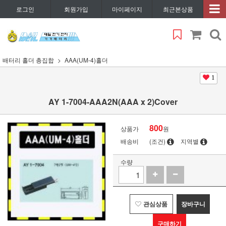
로그인
회원가입
마이페이지
최근본상품
배터리 홀더 총집합
AAA(UM-4)홀더
1
AY 1-7004-AAA2N(AAA x 2)Cover
800
상품가
원
배송비
(조건)
지역별
수량
관심상품
장바구니
구매하기