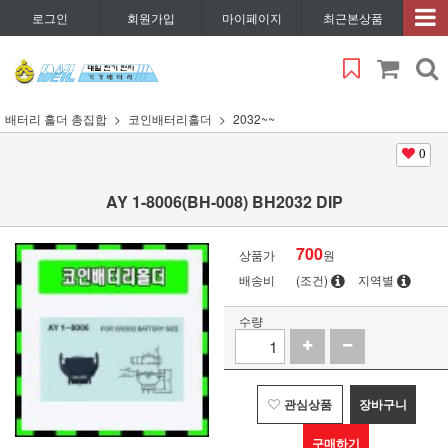
로그인
회원가입
마이페이지
최근본상품
배터리 홀더 총집합
코인배터리홀더
2032~~
0
AY 1-8006(BH-008) BH2032 DIP
700
상품가
원
배송비
(조건)
지역별
수량
관심상품
장바구니
구매하기